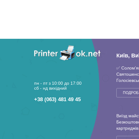
Київ, В
✅ Солом'я
Святошенс
Голосіевсь
пн - пт з 10:00 до 17:00
Повітрофл
сб - нд вихідний
ПОДРОБ
+38 (063) 481 49 45
Виїзд майс
Безкоштовн
картриджів