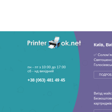
Київ, В
✅ Солом'я
Святошенс
Голосіевсь
пн - пт з 10:00 до 17:00
Повітрофл
сб - нд вихідний
ПОДРОБ
+38 (063) 481 49 45
Виїзд майс
Безкоштовн
картриджів