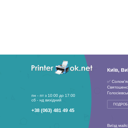
Київ, В
✅ Солом'я
Святошенс
Голосіевсь
пн - пт з 10:00 до 17:00
Повітрофл
сб - нд вихідний
ПОДРОБ
+38 (063) 481 49 45
Виїзд майс